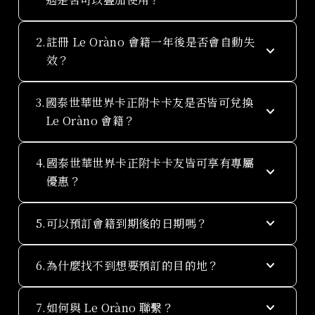
Le Oràno 會員禮遇與酒店提供之會員禮遇權
2.
註冊 Le Oràno 會籍一年後是否會自動失
keyboard_arrow_down
益，將由酒店於現場視確認房況後，擇優提供，
效？
並無法疊加或更換其他禮遇。（酒店禮遇提供之
項目、數量，最終將以酒店解釋為準）
國泰世華銀行世界卡贈送的 Le Oràno Club 會
3.
國泰世華世界卡正附卡卡友是否皆可兌換
keyboard_arrow_down
籍從兌換註冊起算一年，到期後無法再登入 Le
Le Oràno 會籍？
Oràno APP 使用禮遇服務。請於到期日前續
會，方可繼續保有會籍禮遇。
正、附卡一卡一組，限持卡人兌換。
4.
國泰世華世界卡正附卡卡友皆可享有專屬
keyboard_arrow_down
優惠？
是的，國泰世華世界卡之正卡/附卡卡友皆可享
keyboard_arrow_down
5.
可以預訂會籍到期後的日期嗎？
有每張有效卡片一次兌換，一年 Le Oràno
Club 會籍的禮遇。
可以，但會籍到期後無法登入查看訂單資訊，需
keyboard_arrow_down
6.
為什麼找不到想要預訂的目的地？
透過聯繫客服提供。
Le Oràno 與全球超過 2,000 間奢華酒店合作，
keyboard_arrow_down
7.
如何與 Le Oràno 聯繫？