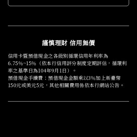
為您提供禮遇服務。如您在 APP 中未能找到想
預訂的目的地或酒店，歡迎隨時聯繫線上客服，
可以透過以下方式聯繫 Le Oràno：
我們將竭誠為您查詢和協助。
． 客服信箱：service@leorano.co
． 線上客服時間：週一至週五 09:00-18:00
謹慎理財 信用無價
信用卡暨預借現金之各級別循環信用年利率為
6.75％~15％（依本行信用評分制度定期評估，循環利
率之基準日為104年9月1日）。
預借現金手續費：預借現金金額乘以3％加上新臺幣
150元或美元5元，其他相關費用係依本行網站公告。