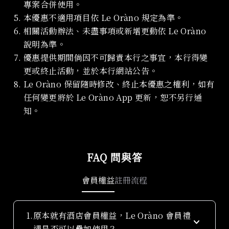
專案合併使用。
本優惠不適用項目依 Le Oràno 規定為準。
相關活動辦法、未盡事項或新增更動依 Le Oràno
說明為準。
優惠提供期間倘因不可歸責本行之事宜，本行得變
更或終止活動，並於本行網站公告。
Le Oràno 保留隨時修改、終止本優惠之權利，如有
任何變更將於 Le Oràno App 更新，恕不另行通
知。
FAQ 問與答
會員權益
註冊流程
1.
原本就有酒店會員權益，Le Oràno 會員禮
keyboard_arrow_down
遇是否可以疊加使用？