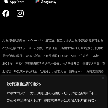
此會員制俱樂部由 Le Orano, Inc. 所營運。第三方提供之會員禮遇與服務可能會
在沒有預告的情況下停止或變更，敬請理解。服務的內容僅是概述說明，使用時
需符合活動條件。詳細訊息請在入會後參閱 Le Oràno App 中的說明。†基於
2023 年，兩晚住宿奢華酒店的禮遇平均價值，包含房間升等、每日雙人早餐、歡
迎禮物、餐飲或水療折抵金、延遲退房、提前入住（如果適用）、免費無線網路
等，實際的禮遇價值會根據設施、房價、是否升等與適用禮遇的使用情況有所不
我們重視您的隱私
同。Translation is provided for reference and convenience only, Le Oràno
本網站或其第三方工具處理個人數據。您可以通過點擊“不出
does not take responsibility for any loss or damage caused by inaccuracies. Le
售或分享我的個人訊息”鏈接來選擇退出您個人訊息的銷售。
Oràno and Le Oràno logo are registered trademarks of Le Orano, Inc.